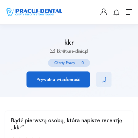
kkr
kkr@pure-clinic.pl
Oferty Pracy
—
0
Prywatna wiadomość
Bądź pierwszą osobą, która napisze recenzję
„kkr”